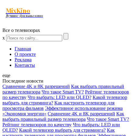
MixKino
Лучшие фильмы кино
Все о телевизорах
x
Главная
О проекте
Реклама
Контакты
еще
Последние новости
Сравнение 4K и 8K разрешений
Как выбрать правильный
размер телевизора
Что такое Smart TV?
Рейтинг телевизоров
по качеству
Что выбрать: LED или QLED?
Какой телевизор
выбрать для стриминга?
Как настроить телевизор для
просмотра фильмов
Эффективное использование режима
«Экономия энергии»
Сравнение 4K и 8K разрешений
Как
выбрать правильный размер телевизора
Что такое Smart TV?
Рейтинг телевизоров по качеству
Что выбрать: LED или
QLED?
Какой телевизор выбрать для стриминга?
Как
настроить телевизор для просмотра фильмов
Эффективное