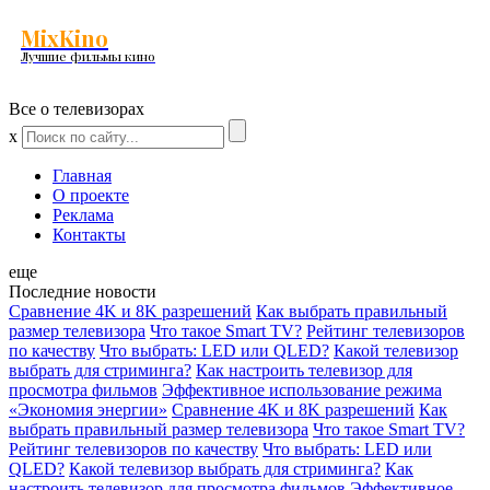
MixKino
Лучшие фильмы кино
Все о телевизорах
x
Главная
О проекте
Реклама
Контакты
еще
Последние новости
Сравнение 4K и 8K разрешений
Как выбрать правильный
размер телевизора
Что такое Smart TV?
Рейтинг телевизоров
по качеству
Что выбрать: LED или QLED?
Какой телевизор
выбрать для стриминга?
Как настроить телевизор для
просмотра фильмов
Эффективное использование режима
«Экономия энергии»
Сравнение 4K и 8K разрешений
Как
выбрать правильный размер телевизора
Что такое Smart TV?
Рейтинг телевизоров по качеству
Что выбрать: LED или
QLED?
Какой телевизор выбрать для стриминга?
Как
настроить телевизор для просмотра фильмов
Эффективное