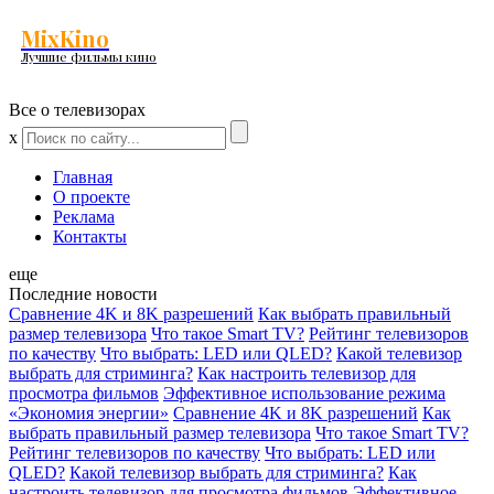
MixKino
Лучшие фильмы кино
Все о телевизорах
x
Главная
О проекте
Реклама
Контакты
еще
Последние новости
Сравнение 4K и 8K разрешений
Как выбрать правильный
размер телевизора
Что такое Smart TV?
Рейтинг телевизоров
по качеству
Что выбрать: LED или QLED?
Какой телевизор
выбрать для стриминга?
Как настроить телевизор для
просмотра фильмов
Эффективное использование режима
«Экономия энергии»
Сравнение 4K и 8K разрешений
Как
выбрать правильный размер телевизора
Что такое Smart TV?
Рейтинг телевизоров по качеству
Что выбрать: LED или
QLED?
Какой телевизор выбрать для стриминга?
Как
настроить телевизор для просмотра фильмов
Эффективное