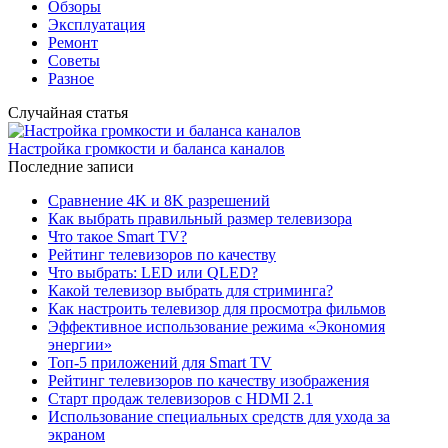
Обзоры
Эксплуатация
Ремонт
Советы
Разное
Случайная статья
Настройка громкости и баланса каналов
Последние записи
Сравнение 4K и 8K разрешений
Как выбрать правильный размер телевизора
Что такое Smart TV?
Рейтинг телевизоров по качеству
Что выбрать: LED или QLED?
Какой телевизор выбрать для стриминга?
Как настроить телевизор для просмотра фильмов
Эффективное использование режима «Экономия
энергии»
Топ-5 приложений для Smart TV
Рейтинг телевизоров по качеству изображения
Старт продаж телевизоров с HDMI 2.1
Использование специальных средств для ухода за
экраном