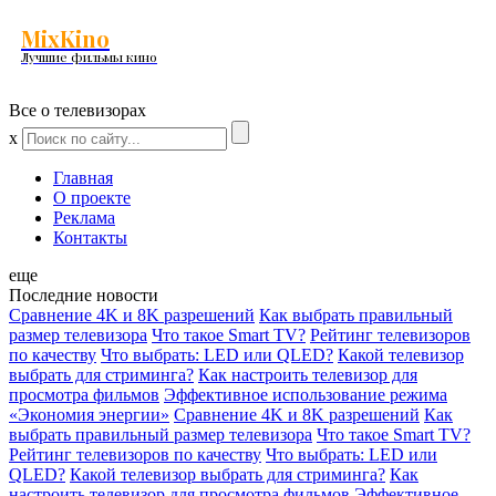
MixKino
Лучшие фильмы кино
Все о телевизорах
x
Главная
О проекте
Реклама
Контакты
еще
Последние новости
Сравнение 4K и 8K разрешений
Как выбрать правильный
размер телевизора
Что такое Smart TV?
Рейтинг телевизоров
по качеству
Что выбрать: LED или QLED?
Какой телевизор
выбрать для стриминга?
Как настроить телевизор для
просмотра фильмов
Эффективное использование режима
«Экономия энергии»
Сравнение 4K и 8K разрешений
Как
выбрать правильный размер телевизора
Что такое Smart TV?
Рейтинг телевизоров по качеству
Что выбрать: LED или
QLED?
Какой телевизор выбрать для стриминга?
Как
настроить телевизор для просмотра фильмов
Эффективное