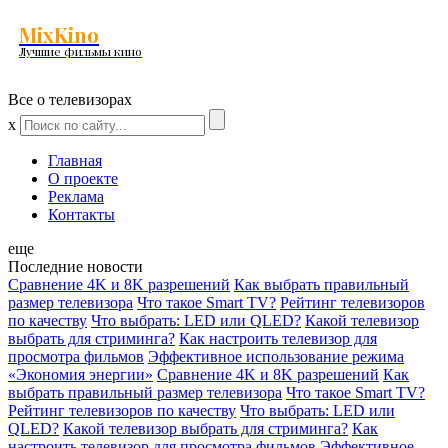
MixKino
Лучшие фильмы кино
Все о телевизорах
x
Главная
О проекте
Реклама
Контакты
еще
Последние новости
Сравнение 4K и 8K разрешений
Как выбрать правильный
размер телевизора
Что такое Smart TV?
Рейтинг телевизоров
по качеству
Что выбрать: LED или QLED?
Какой телевизор
выбрать для стриминга?
Как настроить телевизор для
просмотра фильмов
Эффективное использование режима
«Экономия энергии»
Сравнение 4K и 8K разрешений
Как
выбрать правильный размер телевизора
Что такое Smart TV?
Рейтинг телевизоров по качеству
Что выбрать: LED или
QLED?
Какой телевизор выбрать для стриминга?
Как
настроить телевизор для просмотра фильмов
Эффективное