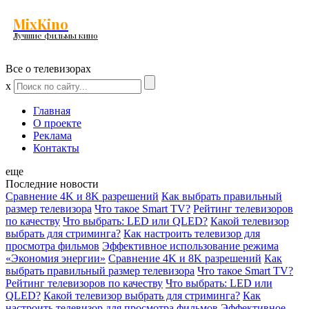
MixKino
Лучшие фильмы кино
Все о телевизорах
x
Главная
О проекте
Реклама
Контакты
еще
Последние новости
Сравнение 4K и 8K разрешений
Как выбрать правильный
размер телевизора
Что такое Smart TV?
Рейтинг телевизоров
по качеству
Что выбрать: LED или QLED?
Какой телевизор
выбрать для стриминга?
Как настроить телевизор для
просмотра фильмов
Эффективное использование режима
«Экономия энергии»
Сравнение 4K и 8K разрешений
Как
выбрать правильный размер телевизора
Что такое Smart TV?
Рейтинг телевизоров по качеству
Что выбрать: LED или
QLED?
Какой телевизор выбрать для стриминга?
Как
настроить телевизор для просмотра фильмов
Эффективное